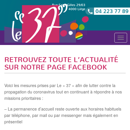
Rue Saint Gilles 29/03
4000 Liège
04 223 77 89
T
o
g
g
RETROUVEZ TOUTE L’ACTUALITÉ
l
SUR NOTRE PAGE FACEBOOK
e
n
a
Voici les mesures prises par Le « 37 » afin de lutter contre la
v
propagation du coronavirus tout en continuant à répondre à nos
i
missions prioritaires :
g
– La permanence d’accueil reste ouverte aux horaires habituels
a
par téléphone, par mail ou par messenger mais également en
t
présentiel
i
o