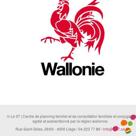
© Le 37 | Centre de planning familial et de consultation familiale et conjugale
agréé et subventionné par la région wallonne.
Rue Saint-Gilles, 29/03 - 4000 Liège / 04 223 77 89 /
info@le37.be